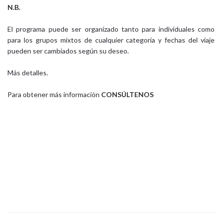
N.B.
El programa puede ser organizado tanto para individuales como
para los grupos mixtos de cualquier categoría y fechas del viaje
pueden ser cambiados según su deseo.
Más detalles.
Para obtener más información
CONSÚLTENOS
Viajes de cultura Viajes de aventura Viaje mixto de aventura
Vacaciones con familia Vacaciones en la playa Viajes VIP Viajes
incentive Viajes de negocio Viajes en jeeps Viajes de peregrinación
Viajes de Navidad Pesca Expediciones Trekking Viajes en bicicleta
Viajes en caballos Esquí Parapente Viajes de golf Hoteles
Calendario de Viajes para grupos mixtos Artículos y publicaciones
Visados