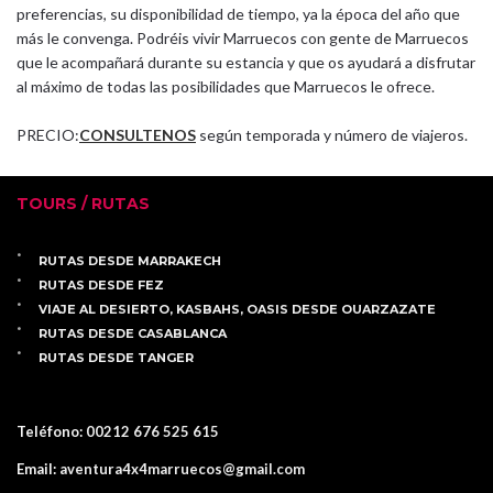
preferencias, su disponibilidad de tiempo, ya la época del año que
más le convenga. Podréis vivir Marruecos con gente de Marruecos
que le acompañará durante su estancia y que os ayudará a disfrutar
al máximo de todas las posibilidades que Marruecos le ofrece.
PRECIO:
CONSULTENOS
según temporada y número de viajeros.
TOURS / RUTAS
RUTAS DESDE MARRAKECH
RUTAS DESDE FEZ
VIAJE AL DESIERTO, KASBAHS, OASIS DESDE OUARZAZATE
RUTAS DESDE CASABLANCA
RUTAS DESDE TANGER
Teléfono:
00212 676 525 615
Email:
aventura4x4marruecos@gmail.com