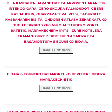
MILA KASBAHEN HARANETIK ETA ARROSEN HARANETIK
IRTENGO GARA, GERO SKOURA PALMONDOTIK BERE
KASBAHEKIN, OUARZAZATERA IRITSI, TAOURIRTE
KASBAHAREN BISITA. ONDOREN ATLASA ZEHARKATUKO
DUGU BERRIRO 2260 M-KO ALTITUDEKO PORTU
BATETIK, MARRAKECHERA IRITSI, ZURE HOTELERA
ERAMAN. GURE ZERBITZUEN AMAIERA ETA
BASAMORTURA 5 EGUNEKO BIDAIA.
IRAKURRI GEHIAGO
BIDAIA 6 EGUNEKO BASAMORTUKO BEREBERE BIDERA
MARRAKECH-ETIK
IRAKURRI GEHIAGO
10 EGUNEKO BIDAIA TANGERREKO CHEFCHAOUENETIK