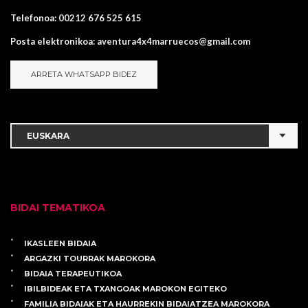
Telefonoa:
00212 676 525 615
Posta elektronikoa:
aventura4x4marruecos@gmail.com
ARRETA WHATSAPP BIDEZ
BIDAI TEMATIKOA
IKASLEEN BIDAIA
ARGAZKI TOURRAK MAROKORA
BIDAIA TERAPEUTIKOA
IBILBIDEAK ETA TXANGOAK MAROKON EGITEKO
FAMILIA BIDAIAK ETA HAURREKIN BIDAIATZEA MAROKORA