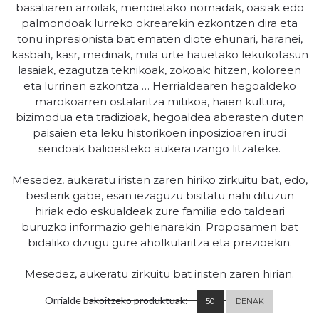
basatiaren arroilak, mendietako nomadak, oasiak edo
palmondoak lurreko okrearekin ezkontzen dira eta
tonu inpresionista bat ematen diote ehunari, haranei,
kasbah, kasr, medinak, mila urte hauetako lekukotasun
lasaiak, ezagutza teknikoak, zokoak: hitzen, koloreen
eta lurrinen ezkontza … Herrialdearen hegoaldeko
marokoarren ostalaritza mitikoa, haien kultura,
bizimodua eta tradizioak, hegoaldea aberasten duten
paisaien eta leku historikoen inposizioaren irudi
sendoak balioesteko aukera izango litzateke.
Mesedez, aukeratu iristen zaren hiriko zirkuitu bat, edo,
besterik gabe, esan iezaguzu bisitatu nahi dituzun
hiriak edo eskualdeak zure familia edo taldeari
buruzko informazio gehienarekin. Proposamen bat
bidaliko dizugu gure aholkularitza eta prezioekin.
Mesedez, aukeratu zirkuitu bat iristen zaren hirian.
Orrialde bakoitzeko produktuak:
50
DENAK