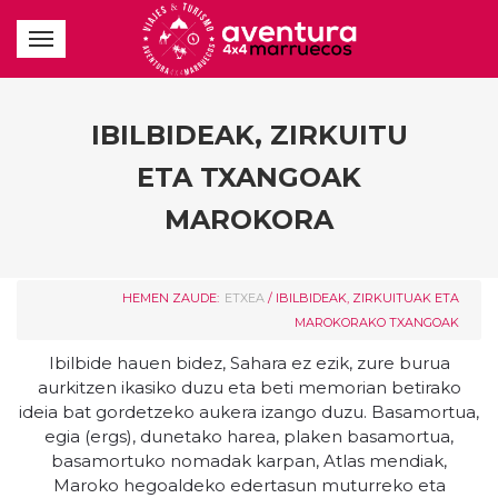
IBILBIDEAK, ZIRKUITU
ETA TXANGOAK
MAROKORA
HEMEN ZAUDE:
ETXEA
/ IBILBIDEAK, ZIRKUITUAK ETA
MAROKORAKO TXANGOAK
Ibilbide hauen bidez, Sahara ez ezik, zure burua
aurkitzen ikasiko duzu eta beti memorian betirako
ideia bat gordetzeko aukera izango duzu. Basamortua,
egia (ergs), dunetako harea, plaken basamortua,
basamortuko nomadak karpan, Atlas mendiak,
Maroko hegoaldeko edertasun muturreko eta