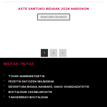
ASTE SANTUKO BIDAIAK 2026 MAROKON
IRAKURRI GEHIAGO
1
2
»
BISITAK / RUTAS
TOURS MARRAKECHETIK
FEZETIK DATOZEN IBILBIDEAK
DESERTURA BIDAIA, KASBAHS, OASIS OUARZAZATETIK
BISITALDIAK CASABLANCATIK
TANGERREKO BISITALDIAK