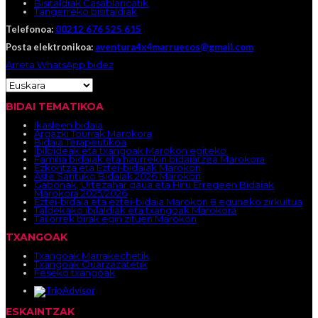
Bisitaldiak Casablancatik
Tangerreko bisitaldiak
Telefonoa:
00212 676 525 615
Posta elektronikoa:
aventura4x4marruecos@gmail.com
Arreta WhatsApp bidez
BIDAI TEMATIKOA
Ikasleen bidaia
Argazki Tourrak Marokora
Bidaia Terapeutikoa
Ibilbideak eta txangoak Marokon egiteko
Familia bidaiak eta haurrekin bidaiatzea Marokora
Ezkontza eta Eztei-bidaiak Marokon
Aste Santuko Bidaiak 2026 Marokon
Gabonak, Urtezahar gaua eta Hiru Erregeen Bidaiak
Marokora 2025/2026
Eztei-bidaia eta eztei-bidaia Marokon 8 eguneko zirkuitua
Taldekako ibilaldiak eta txangoak Marokora
Tailorrek birak egin zituen Marokon
TXANGOAK
Txangoak Marrakechetik
Txangoak Ouarzazatetik
Feseko txangoak
ESKAINTZAK