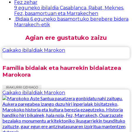
9 eguneko ibilaldia Casablanca, Rabat, Meknes,
Fez, basamortuan eta Marrakechen
Bidaia 6 eguneko basamortuko berebere bidera
Marrakech-etik
Agian ere gustatuko zaizu
Gaikako ibilaldiak Marokon
Familia bidaiak eta haurrekin bidaiatzea
Marokora
IRAKURRI GEHIAGO
Gaikako ibilaldiak Marokon