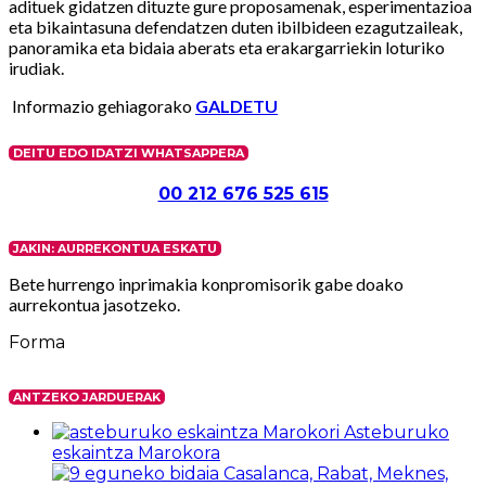
adituek gidatzen dituzte gure proposamenak, esperimentazioa
eta bikaintasuna defendatzen duten ibilbideen ezagutzaileak,
panoramika eta bidaia aberats eta erakargarriekin loturiko
irudiak.
Informazio gehiagorako
GALDETU
DEITU EDO IDATZI WHATSAPPERA
00 212 676 525 615
JAKIN: AURREKONTUA ESKATU
Bete hurrengo inprimakia konpromisorik gabe doako
aurrekontua jasotzeko.
Forma
ANTZEKO JARDUERAK
Asteburuko
eskaintza Marokora