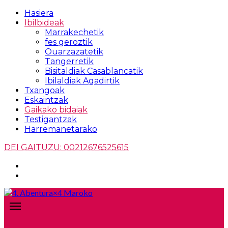
Hasiera
Ibilbideak
Marrakechetik
fes geroztik
Ouarzazatetik
Tangerretik
Bisitaldiak Casablancatik
Ibilaldiak Agadirtik
Txangoak
Eskaintzak
Gaikako bidaiak
Testigantzak
Harremanetarako
DEI GAITUZU: 00212676525615