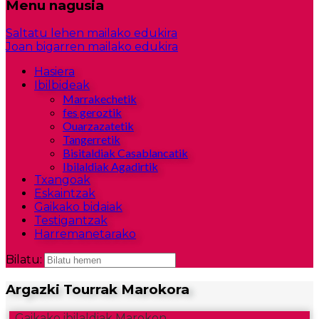
Menu nagusia
Saltatu lehen mailako edukira
Joan bigarren mailako edukira
Hasiera
Ibilbideak
Marrakechetik
fes geroztik
Ouarzazatetik
Tangerretik
Bisitaldiak Casablancatik
Ibilaldiak Agadirtik
Txangoak
Eskaintzak
Gaikako bidaiak
Testigantzak
Harremanetarako
Bilatu:
Argazki Tourrak Marokora
Gaikako ibilaldiak Marokon