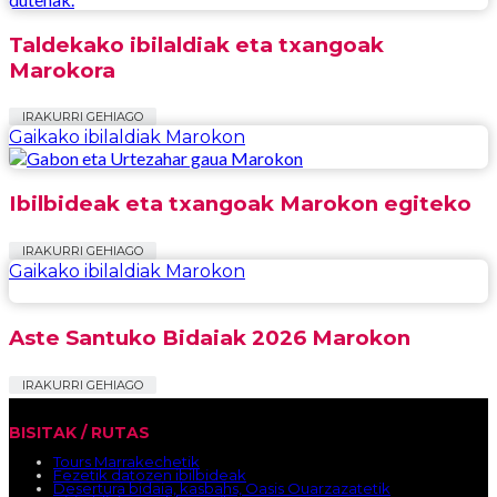
Taldekako ibilaldiak eta txangoak
Marokora
IRAKURRI GEHIAGO
Gaikako ibilaldiak Marokon
Ibilbideak eta txangoak Marokon egiteko
IRAKURRI GEHIAGO
Gaikako ibilaldiak Marokon
Aste Santuko Bidaiak 2026 Marokon
IRAKURRI GEHIAGO
BISITAK / RUTAS
Tours Marrakechetik
Fezetik datozen ibilbideak
Desertura bidaia, kasbahs, Oasis Ouarzazatetik