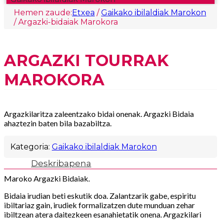
Hemen zaude:
Etxea
/
Gaikako ibilaldiak Marokon
/ Argazki-bidaiak Marokora
ARGAZKI TOURRAK
MAROKORA
Argazkilaritza zaleentzako bidai onenak. Argazki Bidaia
ahaztezin baten bila bazabiltza.
Kategoria:
Gaikako ibilaldiak Marokon
Deskribapena
Maroko Argazki Bidaiak.
Bidaia irudian beti eskutik doa. Zalantzarik gabe, espiritu
ibiltariaz gain, irudiek formalizatzen dute munduan zehar
ibiltzean atera daitezkeen esanahietatik onena. Argazkilari