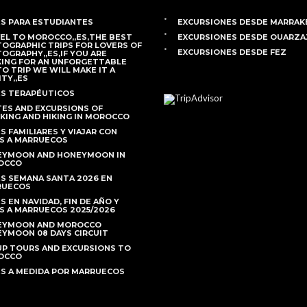
ES PARA ESTUDIANTES
EXCURSIONES DESDE MARRAK
EL TO MOROCCO,,ES,THE BEST
EXCURSIONES DESDE OUARZ
OGRAPHIC TRIPS FOR LOVERS OF
EXCURSIONES DESDE FEZ
OGRAPHY,,ES,IF YOU ARE
ING FOR AN UNFORGETTABLE
O TRIP WE WILL MAKE IT A
ITY,,ES
ES TERAPÉUTICOS
ES AND EXCURSIONS OF
KING AND HIKING IN MOROCCO
ES FAMILIARES Y VIAJAR CON
S A MARRUECOS
YMOON AND HONEYMOON IN
OCCO
ES SEMANA SANTA 2026 EN
RUECOS
S EN NAVIDAD, FIN DE AÑO Y
S A MARRUECOS 2025/2026
EYMOON AND MOROCCO
YMOON 08 DAYS CIRCUIT
P TOURS AND EXCURSIONS TO
OCCO
ES A MEDIDA POR MARRUECOS