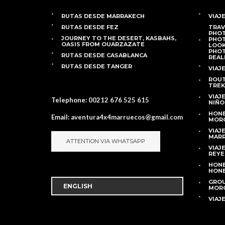
RUTAS DESDE MARRAKECH
VIAJ
RUTAS DESDE FEZ
TRAV
PHOT
JOURNEY TO THE DESERT, KASBAHS,
PHOT
OASIS FROM OUARZAZATE
LOOK
PHOT
RUTAS DESDE CASABLANCA
REAL
RUTAS DESDE TANGER
VIAJ
ROUT
TREK
VIAJ
Telephone:
00212 676 525 615
NIÑO
HONE
Email:
aventura4x4marruecos@gmail.com
MOR
VIAJ
MAR
ATTENTION VIA WHATSAPP
VIAJE
REYE
HON
HONE
GROU
MOR
VIAJ