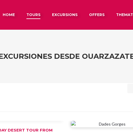
MAIN MENU
KIP TO PRIMARY CONTENT
KIP TO SECONDARY CONTENT
HOME
TOURS
EXCURSIONS
OFFERS
THEMATI
EXCURSIONES DESDE OUARZAZAT
DAY DESERT TOUR FROM