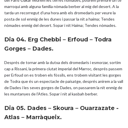
del París-Dakar veurem les terres nòmades, podrem prendre un te
marroquí amb alguna família nòmada berber al mig del desert. A la
tarda un recorregut d'una hora amb els dromedaris per veure la
posta de sol enmig de les dunes i passar la nit a haima; Tendes
nòmades enmig del desert. Sopar i nit Haima; Tendes nòmades.
Dia 04. Erg Chebbi – Erfoud – Todra
Gorges – Dades.
Després de tornar amb la dutxa dels dromedaris i esmorzar, sortim
cap a Rissani, la primera ciutat imperial del Marroc, després passem
per Erfoud on es troben els fòssils, ens trobem visitant les gorges
de Todra que és un espectacle de paisatge, després anirem a la vall
de Dades i les seves gorges de Dades, on passarem la nit enmig de
les muntanyes de l'Atles. Sopar i nit al kasbah berber.
Dia 05. Dades – Skoura – Ouarzazate -
Atlas – Marràqueix.