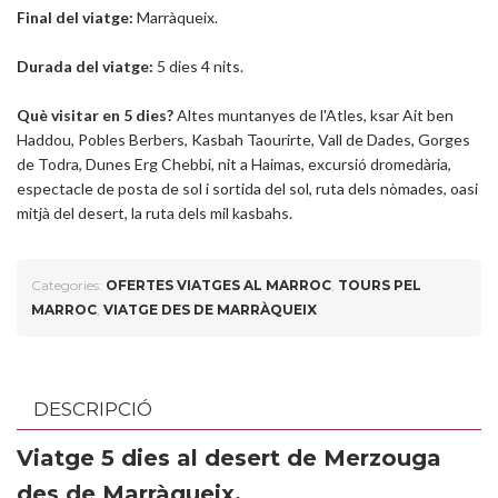
Final del viatge:
Marràqueix.
Durada del viatge:
5 dies 4 nits.
Què visitar en 5 dies?
Altes muntanyes de l'Atles, ksar Ait ben
Haddou, Pobles Berbers, Kasbah Taourirte, Vall de Dades, Gorges
de Todra, Dunes Erg Chebbi, nit a Haimas, excursió dromedària,
espectacle de posta de sol i sortida del sol, ruta dels nòmades, oasi
mitjà del desert, la ruta dels mil kasbahs.
Categories:
OFERTES VIATGES AL MARROC
,
TOURS PEL
MARROC
,
VIATGE DES DE MARRÀQUEIX
DESCRIPCIÓ
Viatge 5 dies al desert de Merzouga
des de Marràqueix.