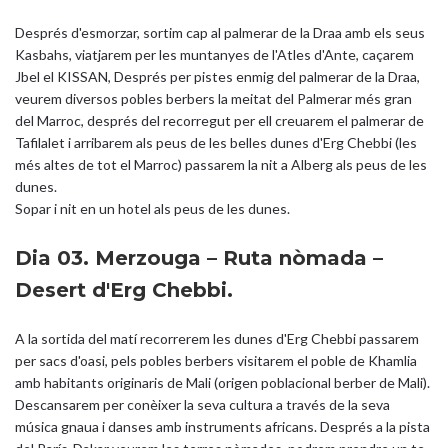
Després d'esmorzar, sortim cap al palmerar de la Draa amb els seus
Kasbahs, viatjarem per les muntanyes de l'Atles d'Ante, caçarem
Jbel el KISSAN, Després per pistes enmig del palmerar de la Draa,
veurem diversos pobles berbers la meitat del Palmerar més gran
del Marroc, després del recorregut per ell creuarem el palmerar de
Tafilalet i arribarem als peus de les belles dunes d'Erg Chebbi (les
més altes de tot el Marroc) passarem la nit a Alberg als peus de les
dunes.
Sopar i nit en un hotel als peus de les dunes.
Dia 03. Merzouga – Ruta nòmada –
Desert d'Erg Chebbi.
A la sortida del matí recorrerem les dunes d'Erg Chebbi passarem
per sacs d'oasi, pels pobles berbers visitarem el poble de Khamlia
amb habitants originaris de Mali (origen poblacional berber de Mali).
Descansarem per conèixer la seva cultura a través de la seva
música gnaua i danses amb instruments africans. Després a la pista