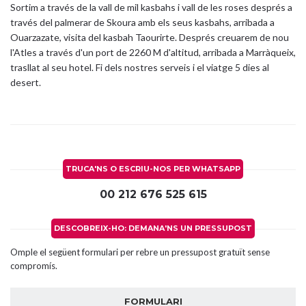
Sortim a través de la vall de mil kasbahs i vall de les roses després a
través del palmerar de Skoura amb els seus kasbahs, arribada a
Ouarzazate, visita del kasbah Taourirte. Després creuarem de nou
l'Atles a través d'un port de 2260 M d'altitud, arribada a Marràqueix,
trasllat al seu hotel. Fi dels nostres serveis i el viatge 5 dies al
desert.
TRUCA'NS O ESCRIU-NOS PER WHATSAPP
00 212 676 525 615
DESCOBREIX-HO: DEMANA'NS UN PRESSUPOST
Omple el següent formulari per rebre un pressupost gratuït sense
compromís.
FORMULARI