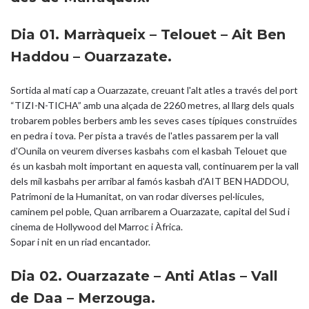
Dia 01. Marràqueix – Telouet – Ait Ben
Haddou – Ouarzazate.
Sortida al matí cap a Ouarzazate, creuant l'alt atles a través del port
“TIZI-N-TICHA” amb una alçada de 2260 metres, al llarg dels quals
trobarem pobles berbers amb les seves cases típiques construïdes
en pedra i tova. Per pista a través de l'atles passarem per la vall
d'Ounila on veurem diverses kasbahs com el kasbah Telouet que
és un kasbah molt important en aquesta vall, continuarem per la vall
dels mil kasbahs per arribar al famós kasbah d'AIT BEN HADDOU,
Patrimoni de la Humanitat, on van rodar diverses pel·lícules,
caminem pel poble, Quan arribarem a Ouarzazate, capital del Sud i
cinema de Hollywood del Marroc i Àfrica.
Sopar i nit en un riad encantador.
Dia 02. Ouarzazate – Anti Atlas – Vall
de Daa – Merzouga.